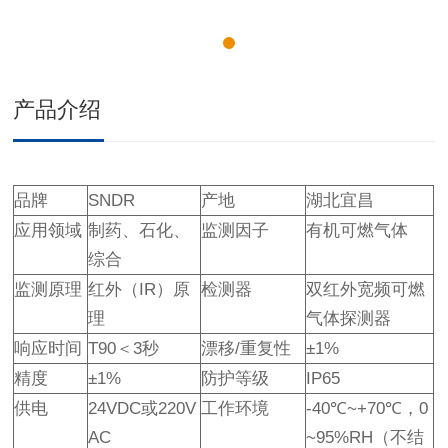
产品介绍
品牌
SNDR
产地
湖北宜昌
应用领域
制药、石化、
监测因子
有机可燃气体
综合
监测原理
红外（IR）原
检测器
双红外宽频可燃
理
气体探测器
响应时间
T90＜3秒
漂移/重复性
±1%
精度
±1%
防护等级
IP65
供电
24VDC或220V
工作环境
-40℃~+70℃，0
AC
~95%RH（不结