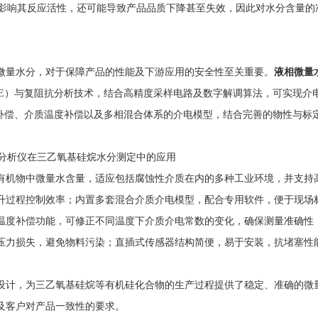
会影响其反应活性，还可能导致产品品质下降甚至失效，因此对水分含量的
微量水分，对于保障产品的性能及下游应用的安全性至关重要。
液相微量
CE）与复阻抗分析技术，结合高精度采样电路及数字解调算法，可实现介
参数补偿、介质温度补偿以及多相混合体系的介电模型，结合完善的物性与标
有机物中微量水含量，适应包括腐蚀性介质在内的多种工业环境，并支持
升过程控制效率；内置多套混合介质介电模型，配合专用软件，便于现场
温度补偿功能，可修正不同温度下介质介电常数的变化，确保测量准确性
压力损失，避免物料污染；直插式传感器结构简便，易于安装，抗堵塞性
设计，为三乙氧基硅烷等有机硅化合物的生产过程提供了稳定、准确的微
及客户对产品一致性的要求。