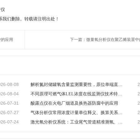
析仪
系我们删除。转载请注明出处！
中的应用
下一篇：微量氧分析仪在聚乙烯装置中
026-08-08
2
解析氮封储罐氧含量监测重要性，原位单端直插激光气体分析仪的落地应用与工艺价值
026-08-04
2
不同原理可燃气体LEL浓度在线监测仪技术特点及工业选型指南
026-07-31
2
酸露点仪在火电厂烟道及换热器防腐中的应用
026-07-27
2
气体分析仪常用浓度计量单位释义、换算关系及适用场景说明
026-07-24
2
激光氧分析仪系统：工业尾气管道精准测氧、筑牢工艺安全防线