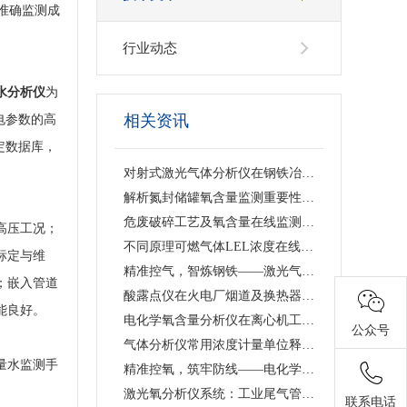
准确监测成
行业动态
水分析仪
为
相关资讯
电参数的高
定数据库，
对射式激光气体分析仪在钢铁冶金行业的应用与行业价值
解析氮封储罐氧含量监测重要性，原位单端直插激光气体分析仪的落地应用与工艺价值
危废破碎工艺及氧含量在线监测浅析 —— 激光气体分析仪在工艺安全中的应用
高压工况；
不同原理可燃气体LEL浓度在线监测仪技术特点及工业选型指南
标定与维
精准控气，智炼钢铁——激光气体分析仪赋能钢铁冶炼高效低碳生产
；嵌入管道
酸露点仪在火电厂烟道及换热器防腐中的应用
能良好。
电化学氧含量分析仪在离心机工艺中的应用价值与产品解析
公众号
气体分析仪常用浓度计量单位释义、换算关系及适用场景说明
量水监测手
精准控氧，筑牢防线——电化学氧含量分析仪在反应釜工艺中的深度应用
激光氧分析仪系统：工业尾气管道精准测氧、筑牢工艺安全防线
联系电话