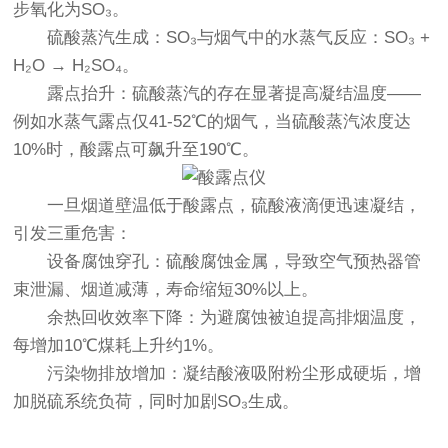
步氧化为SO₃。
硫酸蒸汽生成：SO₃与烟气中的水蒸气反应：SO₃ +
H₂O → H₂SO₄。
露点抬升：硫酸蒸汽的存在显著提高凝结温度——
例如水蒸气露点仅41-52℃的烟气，当硫酸蒸汽浓度达
10%时，酸露点可飙升至190℃。
一旦烟道壁温低于酸露点，硫酸液滴便迅速凝结，
引发三重危害：
设备腐蚀穿孔：硫酸腐蚀金属，导致空气预热器管
束泄漏、烟道减薄，寿命缩短30%以上。
余热回收效率下降：为避腐蚀被迫提高排烟温度，
每增加10℃煤耗上升约1%。
污染物排放增加：凝结酸液吸附粉尘形成硬垢，增
加脱硫系统负荷，同时加剧SO₃生成。