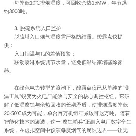
每降低10℃排烟温度，可回收余热15MW，年节煤
约3000吨。
3. 脱硫系统入口监护
脱硫塔入口烟气温度需严格防结露。
酸露点仪
提
供：
入口烟温与Tₐ的差值预警；
联动喷淋系统调节水量，避免低温结露堵塞除雾
器。
在绿色电力转型的浪潮下，
酸露点仪
已从单纯的“测
温工具”蜕变为火电厂能效与安全的核心调控枢纽。它破
解了低温腐蚀与余热回收的长期矛盾，使排烟温度降低
20-50℃成为可能，单台百万机组年减碳可达万吨。随着
智能化技术的渗透，这一“腐蚀哨兵”正融入电厂数字孪生
系统，在虚拟空间中预演每度烟气的腐蚀边界——让无