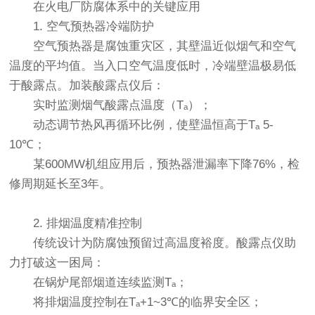
在火电厂防腐体系中的关键应用
1. 空气预热器冷端防护
空气预热器是腐蚀重灾区，其壁温近似烟气和空气
温度的平均值。当入口空气温度低时，冷端壁温极易低
于酸露点。加装
酸露点仪
后：
实时监测烟气酸露点温度（Tₐ）；
动态调节热风再循环比例，使壁温恒高于Tₐ 5-
10℃；
某600MW机组应用后，预热器泄漏率下降76%，检
修周期延长至3年。
2. 排烟温度精准控制
传统设计为防腐蚀预留过高温度裕度。酸露点仪助
力打破这一困局：
在锅炉尾部烟道连续监测Tₐ；
将排烟温度控制在Tₐ+1~3℃的临界安全区；