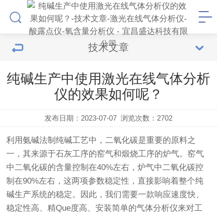
技术文章
纯碱生产中使用激光在线气体分析
仪的效果如何呢？
发布日期：2023-07-07
浏览次数：
2702
利用氨碱法制纯碱工艺中，二氧化碳是重要的原料之
一，其来源于石灰工序的窑气和煅烧工序的炉气。窑气
中二氧化碳的含量控制在40%左右，炉气中二氧化碳控
制在90%左右，这两项参数稳定性，直接影响着整个纯
碱生产系统的稳定。因此，我们需要一款响应速度快、
稳定性高、精Que度高、安装简单的气体分析仪来对工