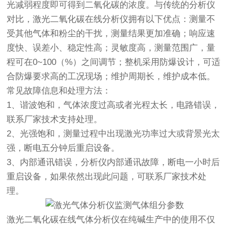
光减弱程度即可得到二氧化碳的浓度。与传统的分析仪
对比，激光二氧化碳在线分析仪拥有以下优点：测量不
受其他气体和粉尘的干扰，测量结果更加准确；响应速
度快、误差小、稳定性高；灵敏度高，测量范围广，量
程可在0~100（%）之间调节；整机采用防爆设计，可适
合防爆要求高的工况现场；维护周期长，维护成本低。
常见故障信息和处理方法：
1、谐波饱和，气体浓度过高或者光程太长，电路错误，
联系厂家技术支持处理。
2、光强饱和，测量过程中出现激光功率过大或背景光太
强，断电五分钟后重启设备。
3、内部通讯错误，分析仪内部通讯故障，断电一小时后
重启设备，如果依然出现此问题，可联系厂家技术处
理。
激光二氧化碳在线气体分析仪
在纯碱生产中的使用不仅