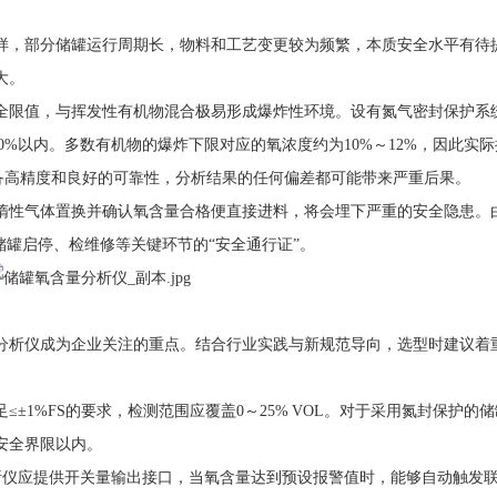
样，部分储罐运行周期长，物料和工艺变更较为频繁，本质安全水平有待
大。
全限值，与挥发性有机物混合极易形成爆炸性环境。设有氮气密封保护系
0%以内。多数有机物的爆炸下限对应的氧浓度约为10%～12%，因此实
备高精度和良好的可靠性，分析结果的任何偏差都可能带来严重后果。
惰性气体置换并确认氧含量合格便直接进料，将会埋下严重的安全隐患。
储罐启停、检维修等关键环节的“安全通行证”。
分析仪成为企业关注的重点。结合行业实践与新规范导向，选型时建议着
±1%FS的要求，检测范围应覆盖0～25% VOL。对于采用氮封保护的
安全界限以内。
量分析仪应提供开关量输出接口，当氧含量达到预设报警值时，能够自动触发