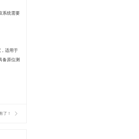
仪系统需要
仪
，适用于
具备原位测
有了！