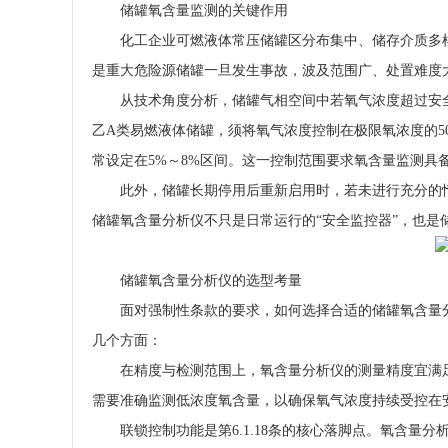
储罐氧含量监测的关键作用
化工企业可燃液体常压储罐区分布集中、储存介质多
是重大危险源储罐一旦发生事故，波及范围广、处置难度
从技术角度分析，储罐气相空间中若氧气浓度超过安
乙A类易燃液体储罐，须将氧气浓度控制在极限氧浓度的5
常设定在5%～8%区间。这一控制范围要求氧含量监测具
此外，储罐长期停用后重新启用时，若未进行充分的
储罐氧含量分析仪不只是日常运行的“安全监控器”，也是
储罐氧含量分析仪的选型考量
面对强制性条款的要求，如何选择合适的储罐氧含量
几个方面：
在精度与检测范围上，氧含量分析仪的测量精度宜满足≤
需要准确监测低浓度氧含量，以确保氧气浓度持续受控在
联锁控制功能是第6.1.18条的核心落脚点。氧含