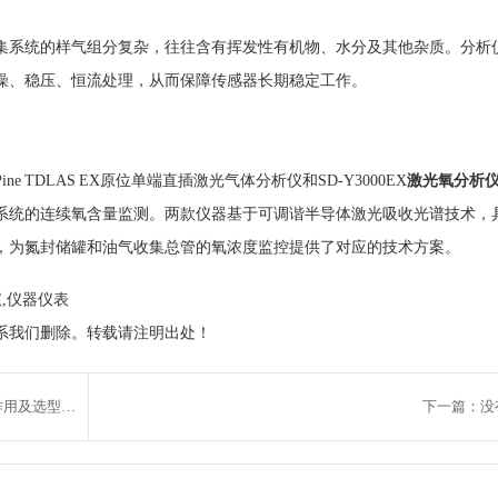
集系统的样气组分复杂，往往含有挥发性有机物、水分及其他杂质。分析
燥、稳压、恒流处理，从而保障传感器长期稳定工作。
ne TDLAS EX原位单端直插激光气体分析仪和SD‑Y3000EX
激光氧分析
系统的连续氧含量监测。两款仪器基于可调谐半导体激光吸收光谱技术，
，为氮封储罐和油气收集总管的氧浓度监控提供了对应的技术方案。
,仪器仪表
系我们删除。转载请注明出处！
上一篇：过程气体分析仪在化工生产安全与效率提升中的作用及选型指南
下一篇：没