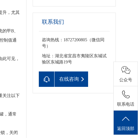
提升，尤其
联系我们
统的甲B、
咨询热线：18727200805（微信同
际控制值通
号）
地址：湖北省宜昌市夷陵区东城试
由此可见，
验区东城路19号
在线咨询
公众号
重关注以下
联系电话
储罐，通常
返回顶部
联锁，关闭