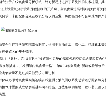
期专注于在线氧含量分析领域，针对新规范进行了系统性的技术梳理。其
线总管道上设置氧分析仪和远程控制的开关阀，当氧含量过高时联锁关闭开关
规要求；未能配备合规在线氧分析仪的企业，将面临因不符合标准而停产
款。规范由安全生产科学研究院牵头制定，适用于石油化工、煤化工、精细化工
在役储罐区的安全管理。
.18条外，第4.8条要求“设置氮封系统的储罐气相空间氧含量应符合GB/T 
置换等措施，并检测罐内氧含量合格”；第8.2.4条则规定“新建或检维修
检测氧含量不超过其限值要求方可进料”。
封储罐必须对氧含量实施连续在线监测；油气回收系统总管道须配备氧分
惰性气体置换或联锁切断进料阀等措施。这些条款的落地，意味着以往仅
装置。