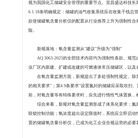
视为我国化工储罐安全管理的重要节点。宜昌盛达科技长
6.1.18条明确规定：储罐的油气收集系统应在收集干
款使储罐氧含量分析仪的配置从行业推荐上升为强制性合
险。
新规落地：氧含量监测从“建议”升级为“强制”
AQ 3063‑2025的全部技术内容均为强制性条
业厂区内新建、扩建或改建的可燃液体常压储罐区，以及
在氧含量监测方面，新规提出了多处强制性规定。除第6.1
的相关要求”；第4.9条要求“设置氮封的储罐应采取吹扫、
前，对氧含量等有特殊要求时，应先进行惰性气体置换，
综合来看，新规对氧含量监测形成了体系化要求：氮
联锁控制功能；氧浓度超出设定限值时，系统应立即启动
置的储罐氧含量分析仪，已成为化工企业合规运营的必要