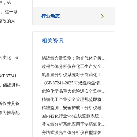
中，第
阀。这一条
行业动态
整改的风
相关资讯
等各类化工企
储罐氧含量监测：激光气体分析仪帮助化工企业落实《化工企业可燃液体常压储罐区安全管理规范》
过程气体分析仪在化工生产安全与效率提升中的作用及选型指南
氧含量分析仪系统对于制药化工行业有多重要呢？
37241
《GB 37241-2025 可燃性粉尘惰化安全规范》与激光气体分析仪监测方案
后，储罐进料
危险化学品重大危险源安全监控技术规范：储罐单元应设在线氧含量检测仪表
精细化工企业安全管理规范即将实施：离心机工艺须配备氧含量分析仪
析仪并具备
精准监测，安全护航：分析仪器助力医药行业安全生产
作为推荐配
国内石化行业voc在线监测系统使用现状
激光氧分析系统应用于制药氧化反应氧含量测量的技术方案
旁路式激光气体分析仪在型煤炉制气半水煤气氧含量分析中的使用效果如何呢？