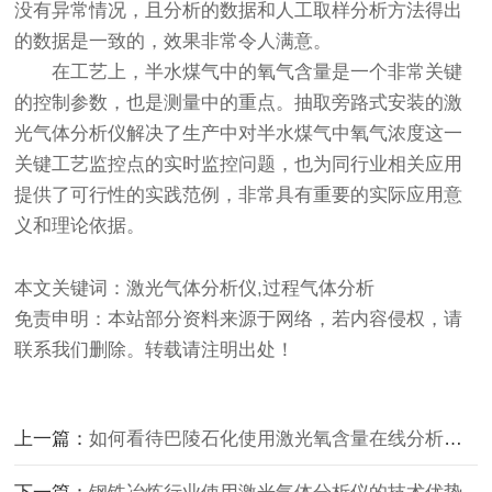
没有异常情况，且分析的数据和人工取样分析方法得出
的数据是一致的，效果非常令人满意。
在工艺上，半水煤气中的氧气含量是一个非常关键
的控制参数，也是测量中的重点。抽取旁路式安装的
激
光气体分析仪
解决了生产中对半水煤气中氧气浓度这一
关键工艺监控点的实时监控问题，也为同行业相关应用
提供了可行性的实践范例，非常具有重要的实际应用意
义和理论依据。
本文关键词：激光气体分析仪,过程气体分析
免责申明：本站部分资料来源于网络，若内容侵权，请
联系我们删除。转载请注明出处！
上一篇：
如何看待巴陵石化使用激光氧含量在线分析仪促安全生产这一举措呢？