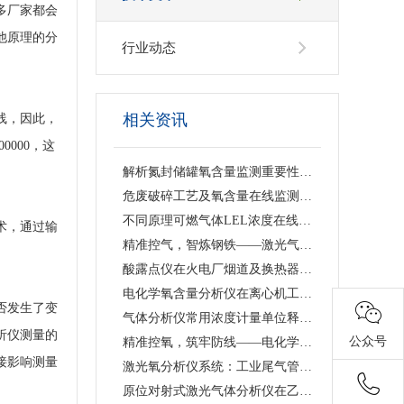
多厂家都会
他原理的分
行业动态
相关资讯
线，因此，
0000，这
解析氮封储罐氧含量监测重要性，原位单端直插激光气体分析仪的落地应用与工艺价值
。
危废破碎工艺及氧含量在线监测浅析 —— 激光气体分析仪在工艺安全中的应用
不同原理可燃气体LEL浓度在线监测仪技术特点及工业选型指南
术，通过输
精准控气，智炼钢铁——激光气体分析仪赋能钢铁冶炼高效低碳生产
酸露点仪在火电厂烟道及换热器防腐中的应用
电化学氧含量分析仪在离心机工艺中的应用价值与产品解析
否发生了变
气体分析仪常用浓度计量单位释义、换算关系及适用场景说明
析仪测量的
公众号
精准控氧，筑牢防线——电化学氧含量分析仪在反应釜工艺中的深度应用
接影响测量
激光氧分析仪系统：工业尾气管道精准测氧、筑牢工艺安全防线
原位对射式激光气体分析仪在乙烯裂解炉烟道CO检测中的应用