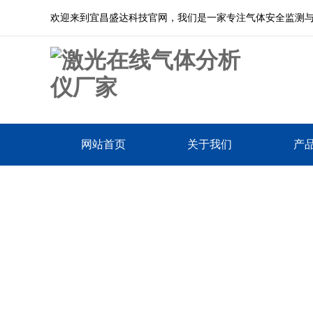
欢迎来到宜昌盛达科技官网，我们是一家专注气体安全监测
网站首页
关于我们
产