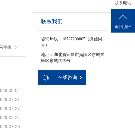
联系电话
联系我们
返回顶部
咨询热线：18727200805（微信同
号）
果评估
地址：湖北省宜昌市夷陵区东城试
验区东城路19号
在线咨询
026-08-04
026-07-31
026-07-27
026-07-24
026-07-20