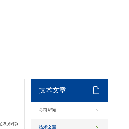
技术文章
公司新闻
定浓度时就
技术文章