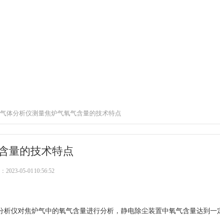
气体分析仪测量焦炉气氧气含量的技术特点
含量的技术特点
23-05-01 10:56:52
分析仪对焦炉气中的氧气含量进行分析，静电除尘装置中氧气含量达到一