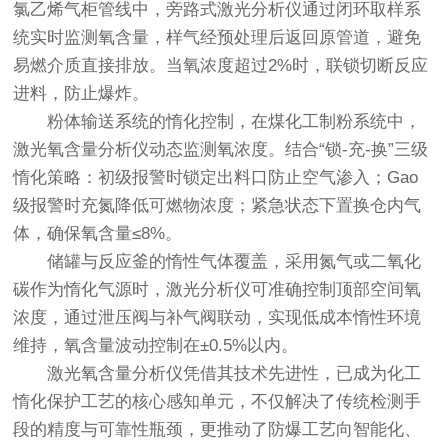
氯乙烯气柜管线中，旁路式激光分析仪通过闭环取样系
统实时监测氧含量，样气经预处理后返回原管道，避免
易燃介质直接排放。当氧浓度超过2%时，联锁切断反应
进料，防止爆炸。
粉体输送系统的惰化控制，在煤化工制粉系统中，
激光氧含量分析仪动态监测氧浓度。结合“锁-充-换”三级
惰化策略：初级报警时锁定出料口防止空气渗入；Gao
级报警时充氮降低可燃物浓度；紧急状态下置换仓内气
体，确保氧含量≤8%。
储罐与反应釜的惰性气体覆盖，采用氮气或二氧化
碳作为惰化气源时，激光分析仪可准确控制顶部空间氧
浓度，通过泄压阀与补气阀联动，实现低成本惰性环境
维持，氧含量波动控制在±0.5%以内。
激光氧含量分析仪
凭借其技术先进性，已成为化工
惰化保护工艺的核心感知单元，不仅解决了传统检测手
段的精度与可靠性瓶颈，更推动了防爆工艺向智能化、