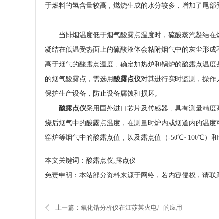
于燃料的氢含量较高，燃烧生成的水分较多，增加了尾部
当排烟温度低于烟气酸露点温度时，硫酸蒸汽凝结在
凝结在低温受热面上的硫酸液体会粘附烟气中的灰尘形成
高于烟气的酸露点温度，确定加热炉和锅炉的酸露点温度
的烟气酸露点，需选用
酸露点仪
对其进行实时监测，操作
保护生产设备，防止设备腐蚀和损坏。
酸露点仪
采用国外进口芯片及传感器，具有测量精度
烧后烟气中的酸露点温度，在测量时炉内或烟道内的温度可
窑炉等烟气中的酸露点值，以及露点值（-50℃~100℃）
本文关键词：酸露点仪,露点仪
免责申明：本站部分资料来源于网络，若内容侵权，请联
上一篇：氧化锆分析仪在江苏某火电厂的应用