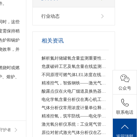
件。
行业动态
同时，这些
度需保持稍
相关资讯
热炉和锅炉
烧效率，并
解析氮封储罐氧含量监测重要性，原位单端直插激光气体分析仪的落地应用与工艺价值
危废破碎工艺及氧含量在线监测浅析 —— 激光气体分析仪在工艺安全中的应用
燃烧时或燃
不同原理可燃气体LEL浓度在线监测仪技术特点及工业选型指南
炉、熔炉、
精准控气，智炼钢铁——激光气体分析仪赋能钢铁冶炼高效低碳生产
公众号
酸露点仪在火电厂烟道及换热器防腐中的应用
电化学氧含量分析仪在离心机工艺中的应用价值与产品解析
气体分析仪常用浓度计量单位释义、换算关系及适用场景说明
联系电话
精准控氧，筑牢防线——电化学氧含量分析仪在反应釜工艺中的深度应用
激光氧分析仪系统：工业尾气管道精准测氧、筑牢工艺安全防线
守护者
原位对射式激光气体分析仪在乙烯裂解炉烟道CO检测中的应用
返回顶部