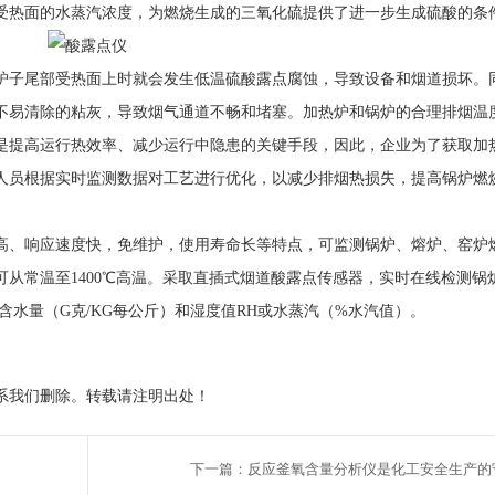
受热面的水蒸汽浓度，为燃烧生成的三氧化硫提供了进一步生成硫酸的条
炉子尾部受热面上时就会发生低温硫酸露点腐蚀，导致设备和烟道损坏。
不易清除的粘灰，导致烟气通道不畅和堵塞。加热炉和锅炉的合理排烟温
是提高运行热效率、减少运行中隐患的关键手段，因此，企业为了获取加
人员根据实时监测数据对工艺进行优化，以减少排烟热损失，提高锅炉燃
高、响应速度快，免维护，使用寿命长等特点，可监测锅炉、熔炉、窑炉
从常温至1400℃高温。采取直插式烟道酸露点传感器，实时在线检测锅
和含水量（G克/KG每公斤）和湿度值RH或水蒸汽（%水汽值）。
系我们删除。转载请注明出处！
下一篇：反应釜氧含量分析仪是化工安全生产的