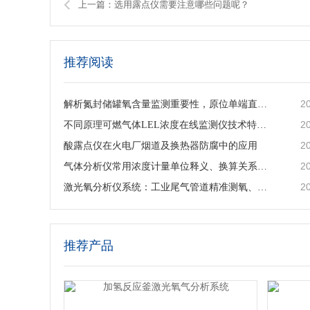
上一篇：选用露点仪需要注意哪些问题呢？
推荐阅读
2
解析氮封储罐氧含量监测重要性，原位单端直插激光气体分析仪的落地应用与工艺价值
2
不同原理可燃气体LEL浓度在线监测仪技术特点及工业选型指南
2
酸露点仪在火电厂烟道及换热器防腐中的应用
2
气体分析仪常用浓度计量单位释义、换算关系及适用场景说明
2
激光氧分析仪系统：工业尾气管道精准测氧、筑牢工艺安全防线
推荐产品