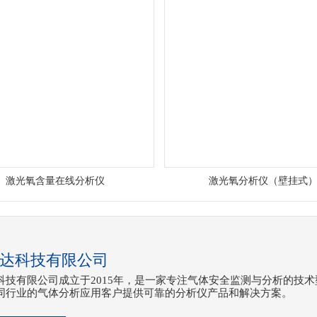
激光氧含量在线分析仪
激光氧分析仪（壁挂式
达科技有限公司
科技有限公司成立于2015年，是一家专注气体安全监测与分析的技术
同行业的气体分析应用客户提供可靠的分析仪产品和解决方案。