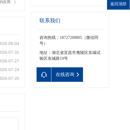
的应用
返回顶部
联系我们
咨询热线：18727200805（微信同
026-08-04
号）
026-07-31
地址：湖北省宜昌市夷陵区东城试
验区东城路19号
026-07-27
026-07-24
在线咨询
026-07-20