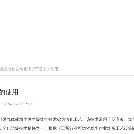
量分析仪在惰化保护工艺中的使用
的使用
24-11-26 13:29:29
可燃气体或粉尘发生爆炸的技术称为惰化工艺。该技术常用于反应釜、煤
安全化防爆技术措施之一。根据《工贸行业可燃性粉尘作业场所工艺设施