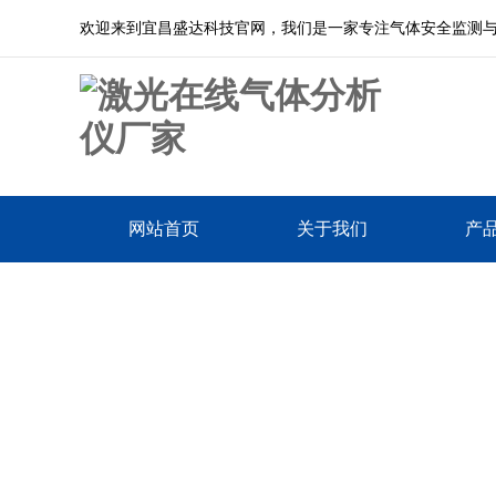
欢迎来到宜昌盛达科技官网，我们是一家专注气体安全监测
网站首页
关于我们
产