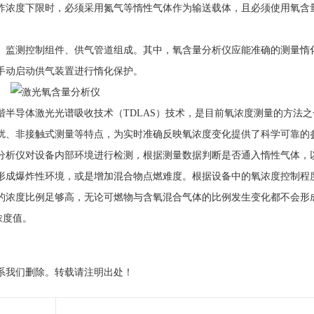
炸浓度下限时，必须采用氮气等惰性气体作为输送载体，且必须使用氧含
、监测控制组件、供气管道组成。其中，氧含量分析仪应能准确的测量惰
手动启动供气装置进行惰化保护。
半导体激光光谱吸收技术（TDLAS）技术，是目前氧浓度测量的方法之
扰、非接触式测量等特点，为实时准确反映氧浓度变化提供了科学可靠的
分析仪对设备内部环境进行检测，根据测量数据判断是否通入惰性气体，
形成爆炸性环境，或是增加混合物点燃难度。根据设备中的氧浓度控制程
的浓度比例足够高，无论可燃物与含氧混合气体的比例发生变化都不会形
浓度值。
系我们删除。转载请注明出处！