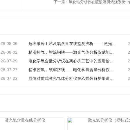
下一篇：氧化锆分析仪在硫酸沸腾焙烧系统中
026-08-06
2
危废破碎工艺及氧含量在线监测浅析 —— 激光气体分析仪在工艺安全中的应用
026-08-02
2
精准控气，智炼钢铁——激光气体分析仪赋能钢铁冶炼高效低碳生产
026-07-29
2
电化学氧含量分析仪在离心机工艺中的应用价值与产品解析
026-07-27
2
精准控氧，筑牢防线——电化学氧含量分析仪在反应釜工艺中的深度应用
026-07-22
2
原位对射式激光气体分析仪在乙烯裂解炉烟道CO检测中的应用